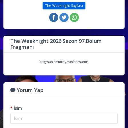
The Weeknight Sayfası
The Weeknight 2026.Sezon 97.Bölüm
Fragmanı
Fragman henüz yayınlanmamış.
Yorum Yap
*
İsim