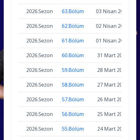
2026.Sezon
63.Bölüm
03 Nisan 2026
2026.Sezon
62.Bölüm
02 Nisan 2026
2026.Sezon
61.Bölüm
01 Nisan 2026
2026.Sezon
60.Bölüm
31 Mart 2026
2026.Sezon
59.Bölüm
28 Mart 2026
2026.Sezon
58.Bölüm
27 Mart 2026
2026.Sezon
57.Bölüm
26 Mart 2026
2026.Sezon
56.Bölüm
25 Mart 2026
2026.Sezon
55.Bölüm
24 Mart 2026