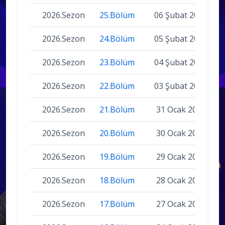
2026.Sezon
25.Bölüm
06 Şubat 2026
2026.Sezon
24.Bölüm
05 Şubat 2026
2026.Sezon
23.Bölüm
04 Şubat 2026
2026.Sezon
22.Bölüm
03 Şubat 2026
2026.Sezon
21.Bölüm
31 Ocak 2026
2026.Sezon
20.Bölüm
30 Ocak 2026
2026.Sezon
19.Bölüm
29 Ocak 2026
2026.Sezon
18.Bölüm
28 Ocak 2026
2026.Sezon
17.Bölüm
27 Ocak 2026