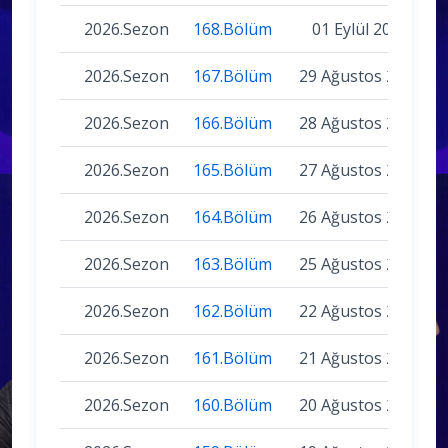
2026.Sezon
168.Bölüm
01 Eylül 2026
2026.Sezon
167.Bölüm
29 Ağustos 2026
2026.Sezon
166.Bölüm
28 Ağustos 2026
2026.Sezon
165.Bölüm
27 Ağustos 2026
2026.Sezon
164.Bölüm
26 Ağustos 2026
2026.Sezon
163.Bölüm
25 Ağustos 2026
2026.Sezon
162.Bölüm
22 Ağustos 2026
2026.Sezon
161.Bölüm
21 Ağustos 2026
2026.Sezon
160.Bölüm
20 Ağustos 2026