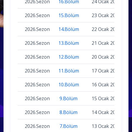
2026.Sezon
16.Bölüm
24 Ocak 2026
2026.Sezon
15.Bölüm
23 Ocak 2026
2026.Sezon
14.Bölüm
22 Ocak 2026
2026.Sezon
13.Bölüm
21 Ocak 2026
2026.Sezon
12.Bölüm
20 Ocak 2026
2026.Sezon
11.Bölüm
17 Ocak 2026
2026.Sezon
10.Bölüm
16 Ocak 2026
2026.Sezon
9.Bölüm
15 Ocak 2026
2026.Sezon
8.Bölüm
14 Ocak 2026
2026.Sezon
7.Bölüm
13 Ocak 2026