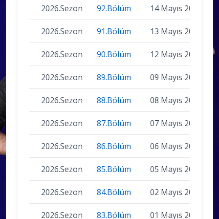
2026.Sezon
92.Bölüm
14 Mayıs 2026
2026.Sezon
91.Bölüm
13 Mayıs 2026
2026.Sezon
90.Bölüm
12 Mayıs 2026
2026.Sezon
89.Bölüm
09 Mayıs 2026
2026.Sezon
88.Bölüm
08 Mayıs 2026
2026.Sezon
87.Bölüm
07 Mayıs 2026
2026.Sezon
86.Bölüm
06 Mayıs 2026
2026.Sezon
85.Bölüm
05 Mayıs 2026
2026.Sezon
84.Bölüm
02 Mayıs 2026
2026.Sezon
83.Bölüm
01 Mayıs 2026