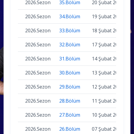
2026.Sezon
35.Bölüm
20 Şubat 2026
2026.Sezon
34.Bölüm
19 Şubat 2026
2026.Sezon
33.Bölüm
18 Şubat 2026
2026.Sezon
32.Bölüm
17 Şubat 2026
2026.Sezon
31.Bölüm
14 Şubat 2026
2026.Sezon
30.Bölüm
13 Şubat 2026
2026.Sezon
29.Bölüm
12 Şubat 2026
2026.Sezon
28.Bölüm
11 Şubat 2026
2026.Sezon
27.Bölüm
10 Şubat 2026
2026.Sezon
26.Bölüm
07 Şubat 2026