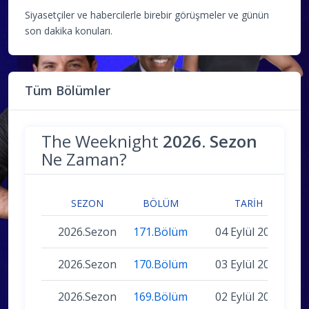
Siyasetçiler ve habercilerle birebir görüşmeler ve günün
son dakika konuları.
Tüm Bölümler
The Weeknight
2026. Sezon
Ne Zaman?
SEZON
BÖLÜM
TARIH
2026.Sezon
171.Bölüm
04 Eylül 2026
2026.Sezon
170.Bölüm
03 Eylül 2026
2026.Sezon
169.Bölüm
02 Eylül 2026