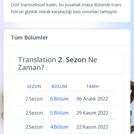
Dört transseksüel kadın, bu yuvarlak masa dizisinde trans
folx'un günlük olarak karşılaştığı bazı sorunları tartışıyor.
Tüm Bölümler
Translation
2. Sezon
Ne
Zaman?
SEZON
BÖLÜM
TARIH
2.Sezon
6.Bölüm
06 Aralık 2022
2.Sezon
5.Bölüm
29 Kasım 2022
2.Sezon
4.Bölüm
22 Kasım 2022