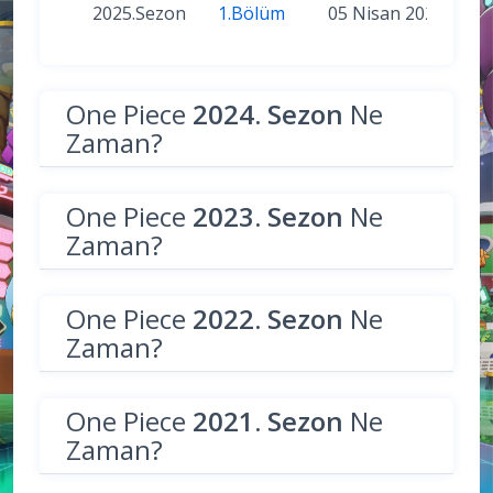
2025.Sezon
1.Bölüm
05 Nisan 2025
One Piece
2024. Sezon
Ne
Zaman?
One Piece
2023. Sezon
Ne
Zaman?
One Piece
2022. Sezon
Ne
Zaman?
One Piece
2021. Sezon
Ne
Zaman?