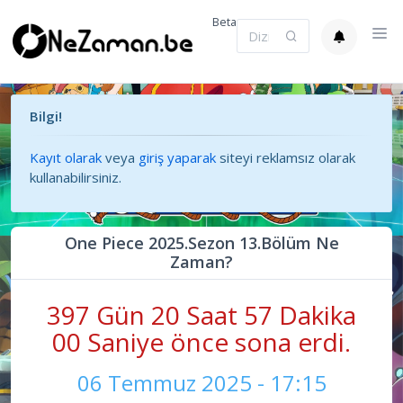
Beta
Bilgi!
Kayıt olarak
veya
giriş yaparak
siteyi reklamsız olarak
kullanabilirsiniz.
One Piece 2025.Sezon 13.Bölüm Ne
Zaman?
397 Gün 20 Saat 57 Dakika
01 Saniye önce sona erdi.
06 Temmuz 2025 - 17:15