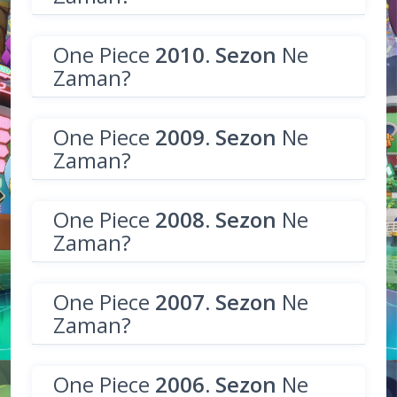
One Piece
2010. Sezon
Ne
Zaman?
One Piece
2009. Sezon
Ne
Zaman?
One Piece
2008. Sezon
Ne
Zaman?
One Piece
2007. Sezon
Ne
Zaman?
One Piece
2006. Sezon
Ne