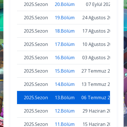
2025.Sezon
20.Bölüm
07 Eylül 2025
2025.Sezon
19.Bölüm
24 Ağustos 2025
2025.Sezon
18.Bölüm
17 Ağustos 2025
2025.Sezon
17.Bölüm
10 Ağustos 2025
2025.Sezon
16.Bölüm
03 Ağustos 2025
2025.Sezon
15.Bölüm
27 Temmuz 2025
2025.Sezon
14.Bölüm
13 Temmuz 2025
2025.Sezon
13.Bölüm
06 Temmuz 2025
2025.Sezon
12.Bölüm
29 Haziran 2025
2025.Sezon
11.Bölüm
15 Haziran 2025