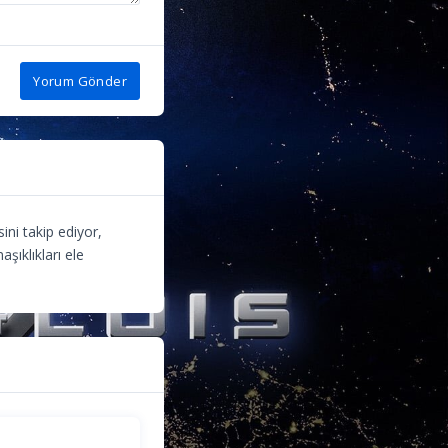
Yorum Gönder
ni takip ediyor,
ıklıkları ele