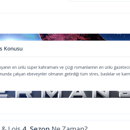
s Konusu
anın en ünlü süper kahramanı ve çizgi romanlarının en ünlü gazetecisi
nda çalışan ebeveynler olmanın getirdiği tüm stres, baskılar ve karmaş
& Lois
4. Sezon
Ne Zaman?