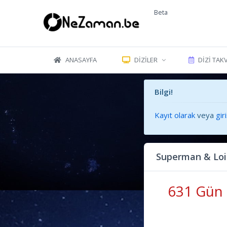
Beta
ANASAYFA
DIZILER
DIZI TAK
Bilgi!
Kayıt olarak
veya
gir
Superman & Loi
631 Gün 