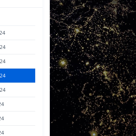
024
024
024
024
024
24
24
24