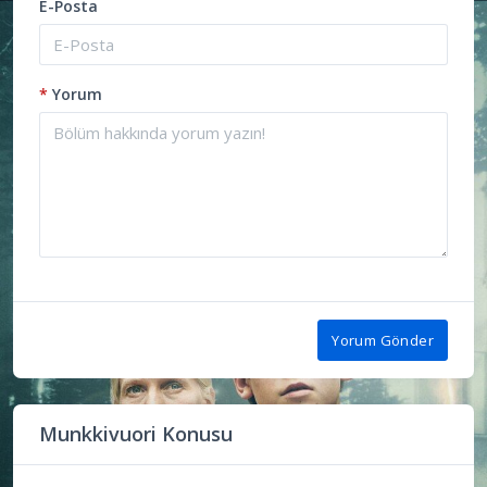
E-Posta
*
Yorum
Yorum Gönder
Munkkivuori Konusu