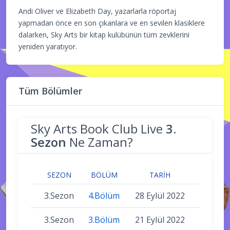
Andi Oliver ve Elizabeth Day, yazarlarla röportaj
yapmadan önce en son çıkanlara ve en sevilen klasiklere
dalarken, Sky Arts bir kitap kulübünün tüm zevklerini
yeniden yaratıyor.
Tüm Bölümler
Sky Arts Book Club Live
3.
Sezon
Ne Zaman?
SEZON
BÖLÜM
TARIH
3.Sezon
4.Bölüm
28 Eylül 2022
3.Sezon
3.Bölüm
21 Eylül 2022