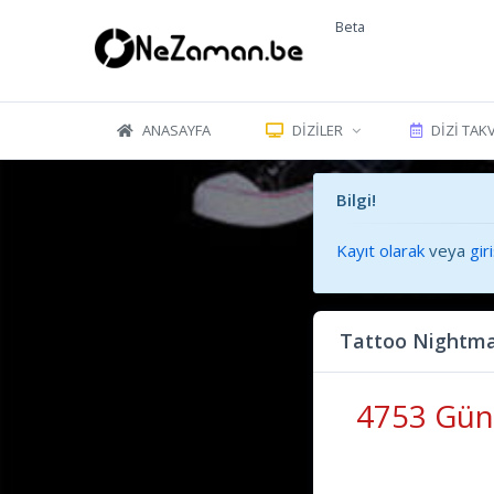
Beta
ANASAYFA
DIZILER
DIZI TAK
Bilgi!
Kayıt olarak
veya
gir
Tattoo Nightma
4753 Gün 