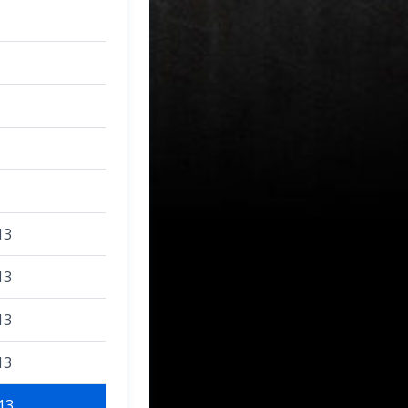
13
13
13
13
13