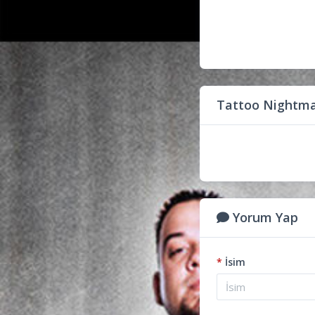
Tattoo Nightma
Yorum Yap
*
İsim