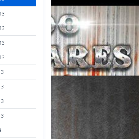
13
13
13
13
13
13
13
13
3