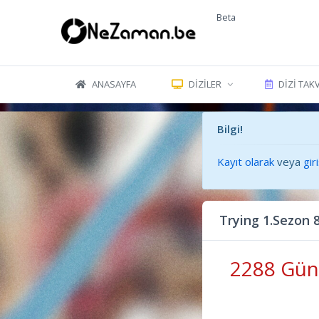
Beta
ANASAYFA
DIZILER
DIZI TAK
Bilgi!
Kayıt olarak
veya
gir
Trying 1.Sezon
2288 Gün 