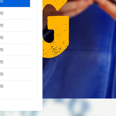
20
20
20
20
20
20
20
20