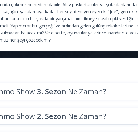
arında çökmesine neden olabilir. Alev püskürtücüler ve şok silahların
i kaçağını yakalamaya kadar her şeyi deneyimleyecek. "Joe", gerçekli
f unsurla dolu bir şovda bir yarışmacının itilmeye nasıl tepki verdiğini
i. Yapımcılar bu 'gerçeği' ve ardından gelen gülünç rekabetleri ne kada
ozulmadan kalacak mı? Ve elbette, oyuncular yeterince inandırıcı olac
muz her şeyi çözecek mi?
Schmo Show
3. Sezon
Ne Zaman?
Schmo Show
2. Sezon
Ne Zaman?