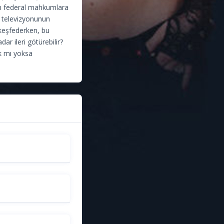
dan federal mahkumlara
k televizyonunun
 keşfederken, bu
r ileri götürebilir?
ak mı yoksa