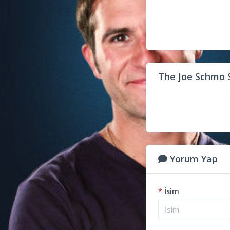
The Joe Schmo 
Yorum Yap
*
İsim