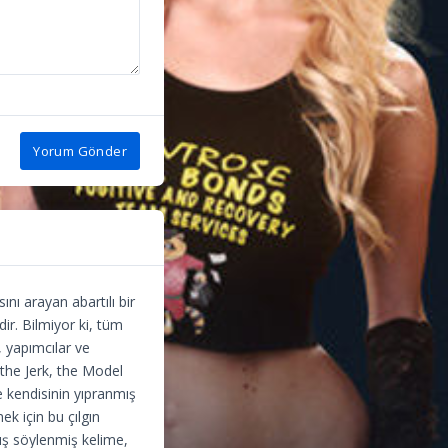
Yorum Gönder
nı arayan abartılı bir
ir. Bilmiyor ki, tüm
, yapımcılar ve
 the Jerk, the Model
e kendisinin yıpranmış
k için bu çılgın
nlış söylenmiş kelime,