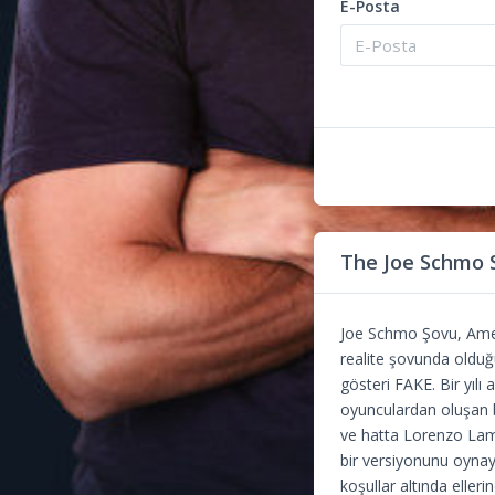
E-Posta
The Joe Schmo
Joe Schmo Şovu, Ameri
realite şovunda olduğu
gösteri FAKE. Bir yılı
oyunculardan oluşan bi
ve hatta Lorenzo Lama
bir versiyonunu oynay
koşullar altında elleri