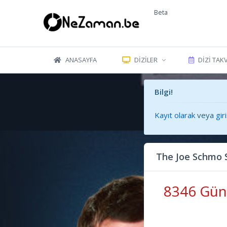
Beta
ANASAYFA
DIZILER
DIZI TAK
Bilgi!
Kayıt olarak
veya
gir
The Joe Schmo 
8346 Gün 