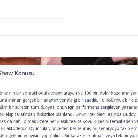
 Show Konusu
ka'nın bir sonraki ödül avcısını arayan ve 100 bin dolar kazanma şansı
na inanan gerçek bir adamın yer aldığı bir saatlik, 10 bölümlük bir dizid
 aşkın bir süredir, tüm dünyası onun için performans sergileyen yazarlar
r ekip tarafından dikkatlice planlandı. Onun "rakipleri" aslında Buddy,
s da dahil olmak üzere her klasik realite şovu klişesini temsil eden v
an aktörlerdir. Oyuncular, önceden belirlenmiş bir senaryoyu takip etme
nden gelenin en iyisini yapmalıdır. Bir karakter kırılması veya tek bir ya