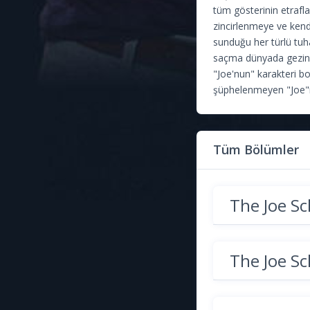
tüm gösterinin etrafl
zincirlenmeye ve kend
sunduğu her türlü tuha
saçma dünyada gezinmel
"Joe'nun" karakteri b
şüphelenmeyen "Joe"
Tüm Bölümler
The Joe 
The Joe 