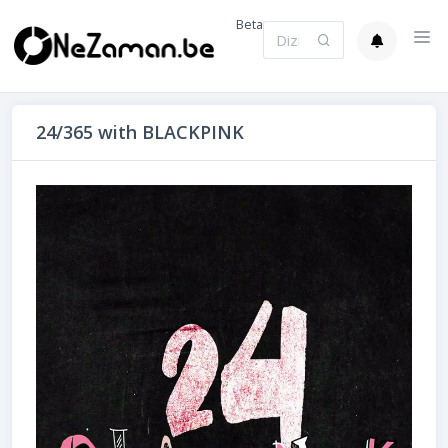
Beta
24/365 with BLACKPINK