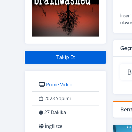
İnsanl
oluyor
Geçm
Takip Et
B
Prime Video
2023 Yapımı
Benz
27 Dakika
İngilizce