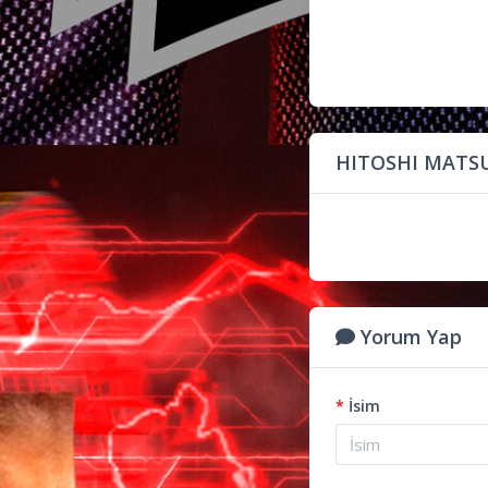
HITOSHI MATSU
Yorum Yap
*
İsim