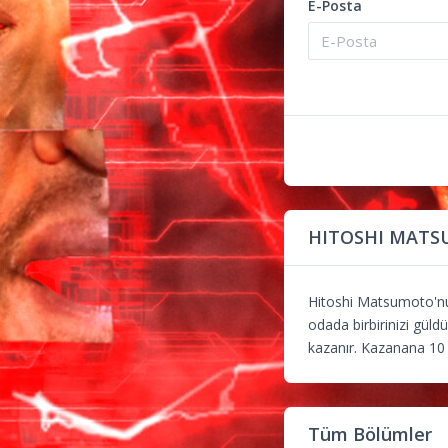
E-Posta
HITOSHI MATSU
Hitoshi Matsumoto'nun
odada birbirinizi güld
kazanır. Kazanana 10
Tüm Bölümler