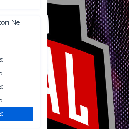
zon
Ne
20
20
20
20
20