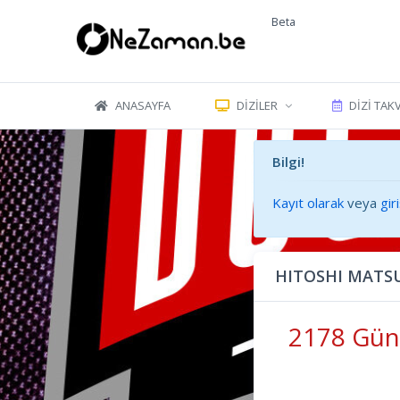
Beta
ANASAYFA
DIZILER
DIZI TAK
Bilgi!
Kayıt olarak
veya
gir
HITOSHI MATSU
2178 Gün 