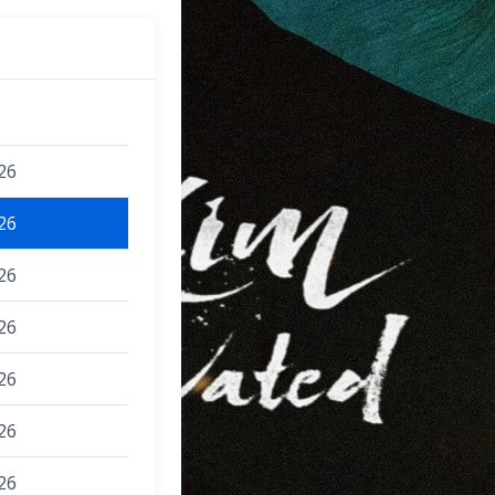
26
26
26
26
26
26
26