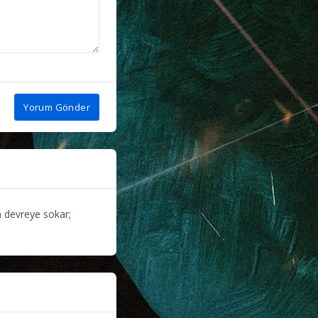
Yorum Gönder
n devreye sokar;