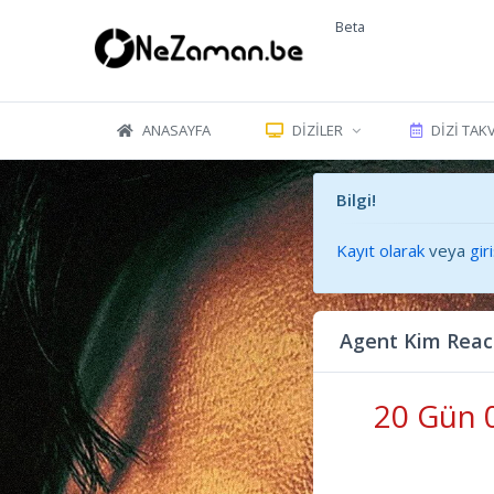
Beta
ANASAYFA
DIZILER
DIZI TAK
Bilgi!
Kayıt olarak
veya
gir
Agent Kim Reac
20 Gün 0