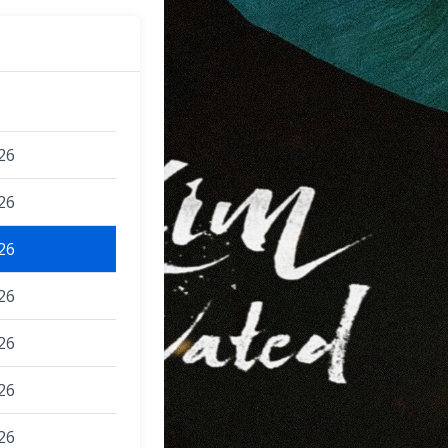
26
26
26
26
26
26
26