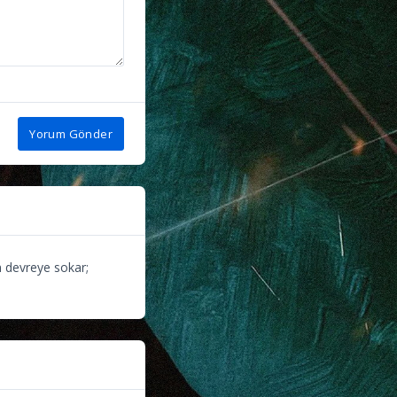
Yorum Gönder
n devreye sokar;